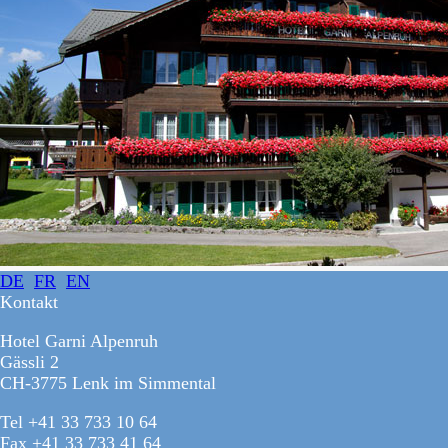
DE
FR
EN
Kontakt
Hotel Garni Alpenruh
Gässli 2
CH-3775 Lenk im Simmental
Tel +41 33 733 10 64
Fax +41 33 733 41 64